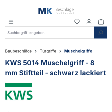
Zum Hauptinhalt springen
Du hast 0 Produ
Ware
Baubeschläge
Türgriffe
Muschelgriffe
KWS 5014 Muschelgriff - 8
mm Stiftteil - schwarz lackiert
Bildergalerie überspringen