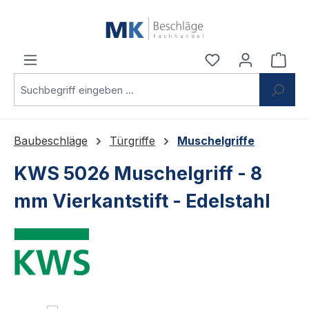
Zum Hauptinhalt springen
Du hast 0 Produ
Ware
Baubeschläge
Türgriffe
Muschelgriffe
KWS 5026 Muschelgriff - 8
mm Vierkantstift - Edelstahl
Bildergalerie überspringen