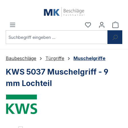
Zum Hauptinhalt springen
Du hast 0 Produ
Ware
Baubeschläge
Türgriffe
Muschelgriffe
KWS 5037 Muschelgriff - 9
mm Lochteil
Bildergalerie überspringen