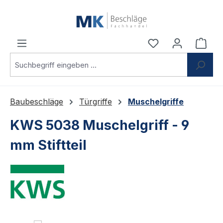
Zum Hauptinhalt springen
Du hast 0 Produ
Ware
Baubeschläge
Türgriffe
Muschelgriffe
KWS 5038 Muschelgriff - 9
mm Stiftteil
Bildergalerie überspringen