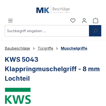
Zum Hauptinhalt springen
Du hast 0 Produ
Ware
Baubeschläge
Türgriffe
Muschelgriffe
KWS 5043
Klappringmuschelgriff - 8 mm
Lochteil