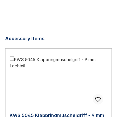
Produktgalerie überspringen
Accessory Items
KWS 5045 Klappringmuschelgriff - 9 mm