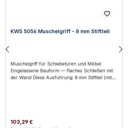
KWS 5056 Muschelgriff - 8 mm Stiftteil
Muschelgriff für Schiebetüren und Möbel
Eingelassene Bauform — flaches Schließen mit
der Wand Diese Ausführung: 8 mm Stiftteil (mit
durchgehendem 8 mm-Stift) – Gegenstück: KWS
5055 (8 mm Lochteil) Aluminium oder Edelstahl-
Rostfrei Erhältlich in 8 Ausführungen KWS 5056
Muschelgriff - 8 mm Stiftteil KWS Muschelgriffe
sind eingelassene Griffe für Schiebetüren,
Schiebetürelemente und Möbel. Sie ermöglichen
Regulärer Preis:
103,29 €
ein flaches Schließen mit der Wand und eine