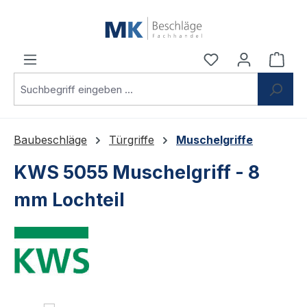
Zum Hauptinhalt springen
Du hast 0 Produ
Ware
Baubeschläge
Türgriffe
Muschelgriffe
KWS 5055 Muschelgriff - 8
mm Lochteil
Bildergalerie überspringen