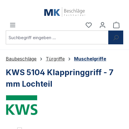
Zum Hauptinhalt springen
Du hast 0 Produ
Ware
Baubeschläge
Türgriffe
Muschelgriffe
KWS 5104 Klappringgriff - 7
mm Lochteil
Bildergalerie überspringen