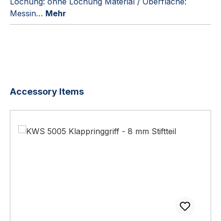
Lochung: ohne Lochung Material / Oberfläche:
Messin…
Mehr
Produktgalerie überspringen
Accessory Items