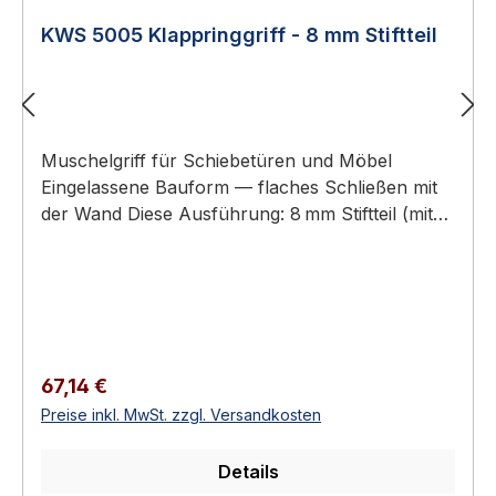
KWS 5005 Klappringgriff - 8 mm Stiftteil
Muschelgriff für Schiebetüren und Möbel
Eingelassene Bauform — flaches Schließen mit
der Wand Diese Ausführung: 8 mm Stiftteil (mit
durchgehendem 8 mm-Stift) – Gegenstück: KWS
5004 (8 mm Lochteil) Aluminium oder Edelstahl-
Rostfrei Erhältlich in 18 Ausführungen KWS
5005 Klappringgriff - 8 mm Stiftteil KWS
Muschelgriffe sind eingelassene Griffe für
Schiebetüren, Schiebetürelemente und Möbel.
Regulärer Preis:
67,14 €
Sie ermöglichen ein flaches Schließen mit der
Preise inkl. MwSt. zzgl. Versandkosten
Wand und eine ergonomische Bedienung ohne
überstehenden Beschlag.Verfügbar als reine
Details
Lochteile (zum Greifen) oder als Stiftteile mit