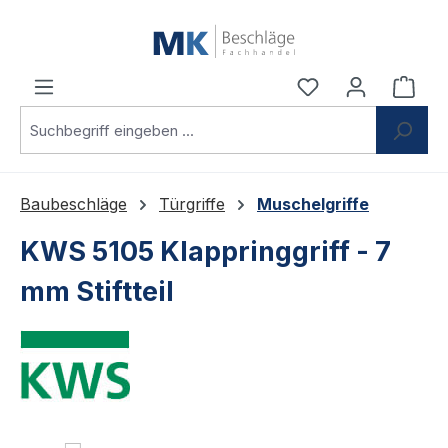
Zum Hauptinhalt springen
Du hast 0 Produ
Ware
Baubeschläge
Türgriffe
Muschelgriffe
KWS 5105 Klappringgriff - 7
mm Stiftteil