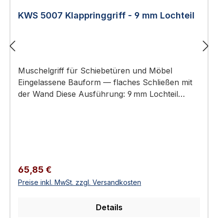
KWS 5007 Klappringgriff - 9 mm Lochteil
Muschelgriff für Schiebetüren und Möbel
Eingelassene Bauform — flaches Schließen mit
der Wand Diese Ausführung: 9 mm Lochteil
(Griffmulde mit Lochaufnahme) – Gegenstück:
KWS 5008 (9 mm Stiftteil) Aluminium oder
Edelstahl-Rostfrei Erhältlich in 18 Ausführungen
KWS 5007 Klappringgriff - 9 mm Lochteil KWS
Muschelgriffe sind eingelassene Griffe für
Schiebetüren, Schiebetürelemente und Möbel.
Regulärer Preis:
65,85 €
Sie ermöglichen ein flaches Schließen mit der
Preise inkl. MwSt. zzgl. Versandkosten
Wand und eine ergonomische Bedienung ohne
überstehenden Beschlag.Verfügbar als reine
Details
Lochteile (zum Greifen) oder als Stiftteile mit