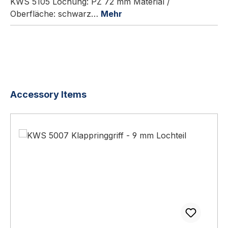
KWS 5105 Lochung: PZ 72 mm Material /
Oberfläche: schwarz…
Mehr
Produktgalerie überspringen
Accessory Items