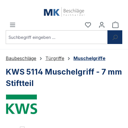
Zum Hauptinhalt springen
Du hast 0 Produ
Ware
Baubeschläge
Türgriffe
Muschelgriffe
KWS 5114 Muschelgriff - 7 mm
Stiftteil
Bildergalerie überspringen