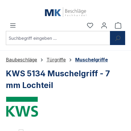
Zum Hauptinhalt springen
Du hast 0 Produ
Ware
Baubeschläge
Türgriffe
Muschelgriffe
KWS 5134 Muschelgriff - 7
mm Lochteil
Bildergalerie überspringen