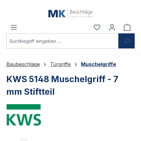
Zum Hauptinhalt springen
Du hast 0 Produ
Ware
Baubeschläge
Türgriffe
Muschelgriffe
KWS 5148 Muschelgriff - 7
mm Stiftteil
Bildergalerie überspringen