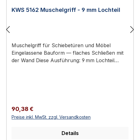
KWS 5162 Muschelgriff - 9 mm Lochteil
Muschelgriff für Schiebetüren und Möbel
Eingelassene Bauform — flaches Schließen mit
der Wand Diese Ausführung: 9 mm Lochteil
(Griffmulde mit Lochaufnahme) – Gegenstück:
KWS 5163 (9 mm Stiftteil) Aluminium oder
Edelstahl-Rostfrei Erhältlich in 2 Ausführungen
KWS 5162 Muschelgriff - 9 mm Lochteil KWS
Muschelgriffe sind eingelassene Griffe für
Schiebetüren, Schiebetürelemente und Möbel.
Regulärer Preis:
90,38 €
Sie ermöglichen ein flaches Schließen mit der
Preise inkl. MwSt. zzgl. Versandkosten
Wand und eine ergonomische Bedienung ohne
überstehenden Beschlag.Verfügbar als reine
Details
Lochteile (zum Greifen) oder als Stiftteile mit