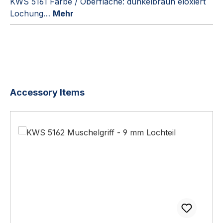
KWS 5161 Farbe / Oberfläche: dunkelbraun eloxiert
Lochung…
Mehr
Produktgalerie überspringen
Accessory Items