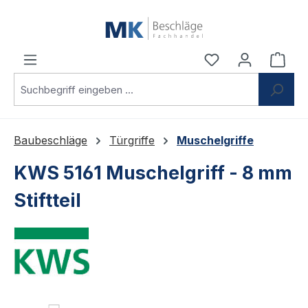
Zum Hauptinhalt springen
Du hast 0 Produ
Ware
Baubeschläge
Türgriffe
Muschelgriffe
KWS 5161 Muschelgriff - 8 mm
Stiftteil
Bildergalerie überspringen