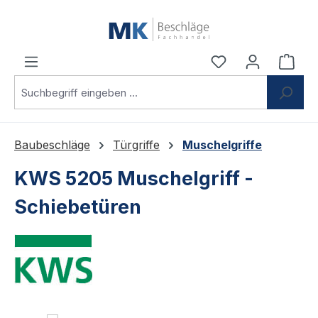
Zum Hauptinhalt springen
Du hast 0 Produ
Ware
Baubeschläge
Türgriffe
Muschelgriffe
KWS 5205 Muschelgriff -
Schiebetüren
Bildergalerie überspringen