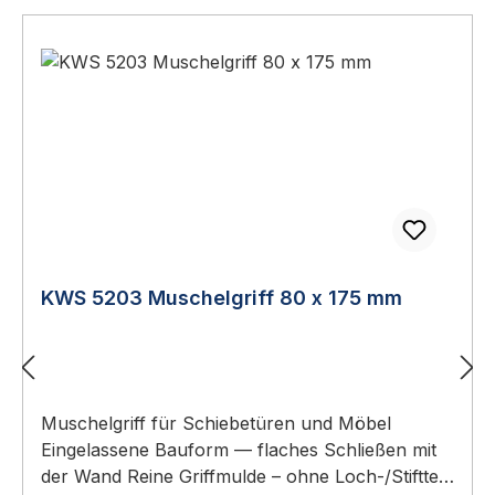
Tiefe ca. 20 mmIdeal für Schiebe‑, Falt‑ und
ToranlagenFlache Bauweise – perfekt für enge
EinbausituationenReine Griffmulde ohne
Loch-/Stiftteil und ohne Schlossbetätigung
Lieferumfang 1 Stück Muschelgriff verzinkt, 90 x
200 mm 📖 Ratgeber zum Thema Sie finden im
Türbeschläge Ratgeber 2026 eine ausführliche
Anleitung mit Normen, Auswahlhilfen und
Wartungs-Tipps.
KWS 5203 Muschelgriff 80 x 175 mm
Muschelgriff für Schiebetüren und Möbel
Eingelassene Bauform — flaches Schließen mit
der Wand Reine Griffmulde – ohne Loch-/Stiftteil