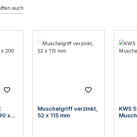
ften auch
t
Muschelgriff verzinkt,
KWS 5
90 x
52 x 115 mm
Musche