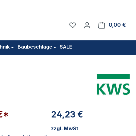
Du hast 0 Produkte auf 
0,00 €
Ware
hnik
Baubeschläge
SALE
€*
24,23 €
zzgl. MwSt