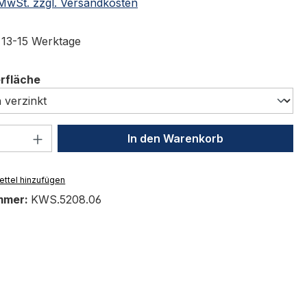
. MwSt. zzgl. Versandkosten
t 13-15 Werktage
auswählen
erfläche
 Anzahl: Gib den gewünschten Wert ein 
In den Warenkorb
ttel hinzufügen
mmer:
KWS.5208.06