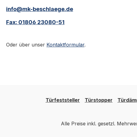
Bauweise. Durch die
eine komfortable
verzinkte Oberfläche ist
Bedienung und eign
info@mk-beschlaege.de
der Griff zuverlässig vor
besonders für Sch
Fax: 01806 23080-51
Korrosion geschützt und
und Falttüren sowi
eignet sich daher ideal für
Dank der verzinkt
den Einsatz an Schiebe‑
Oberfläche ist der 
Oder über unser
Kontaktformular
.
und Falttüren sowie Toren
optimal gegen Ros
– sowohl im Innen‑ als
geschützt und som
auch im
für den Außenbere
Außenbereich.Eigenschaft
geeignet.Eigenscha
en:Verzinktes
zinktes
StahlblechMaterial: 1,2
StahlblechMaterial:
mmAußenmaße:
mmAußenmaße:
90 × 200 mmGriffmulde:
90 × 200 mmGriffm
Türfeststeller
Türstopper
Türdäm
ca. 35–47 × 160 mm, Tiefe
ca. 35–47 × 160 mm
ca. 20 mmIdeal für
ca. 20 mmMit
Schiebe‑, Falt‑ und
Schwenkhebel für
Alle Preise inkl. gesetzl. Mehrwe
ToranlagenFlache
komfortable
Bauweise – perfekt für
BedienungIdeal für