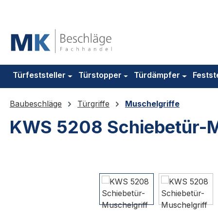
m Hauptinhalt springen
Zur Suche springen
Zur Hauptnavigation springen
Türfeststeller
Türstopper
Türdämpfer
Festst
Baubeschläge
Türgriffe
Muschelgriffe
KWS 5208 Schiebetür-M
Bildergalerie überspringen