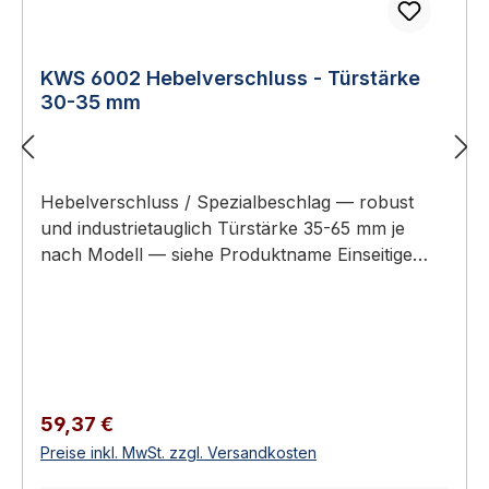
KWS 6002 Hebelverschluss - Türstärke
30-35 mm
Hebelverschluss / Spezialbeschlag — robust
und industrietauglich Türstärke 35-65 mm je
nach Modell — siehe Produktname Einseitige
oder zweiseitige Bedienung Links- und rechts-
anschlagig erhältlich Aluminium (lackiert) oder
Stahl (feuerverzinkt) Erhältlich in 4
Ausführungen KWS 6002 Hebelverschluss -
Türstärke 30-35 mm KWS Spezialbeschläge sind
robuste Verschluss-Lösungen für
Regulärer Preis:
59,37 €
Anwendungen, bei denen Standardschlösser
Preise inkl. MwSt. zzgl. Versandkosten
nicht passen: Hebelverschlüsse für