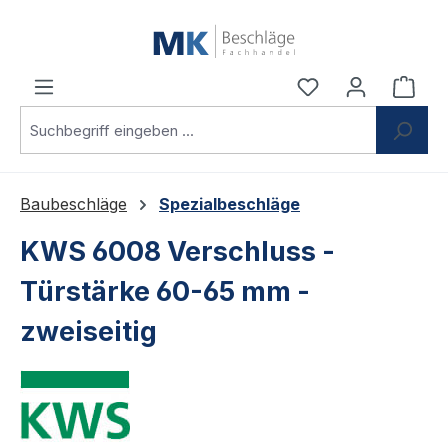
Zum Hauptinhalt springen
Du hast 0 Produ
Ware
Baubeschläge
Spezialbeschläge
KWS 6008 Verschluss -
Türstärke 60-65 mm -
zweiseitig