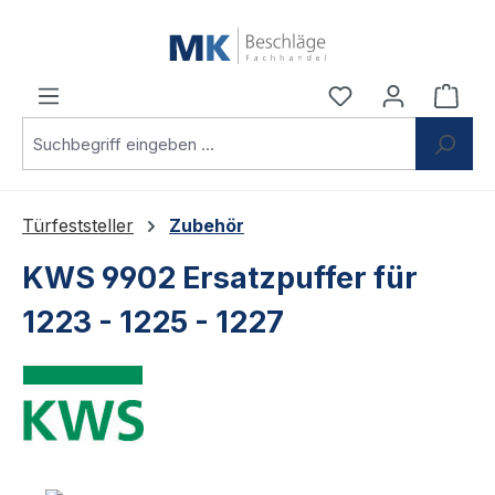
Zum Hauptinhalt springen
Du hast 0 Produ
Ware
Türfeststeller
Zubehör
KWS 9902 Ersatzpuffer für
1223 - 1225 - 1227
Bildergalerie überspringen