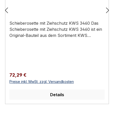
Schieberosette mit Ziehschutz KWS 3460 Das
Schieberosette mit Ziehschutz KWS 3460 ist ein
Original-Bauteil aus dem Sortiment KWS
Baubeschläge (Türtechnik).
Anwendungsbereich: Hochwertiger Türbau in
Privat-, Gewerbe- und öffentlichen Bauten.
Schutzbeschlag mit Ziehschutz /
Sicherheitsfunktion Edelstahl-Rostfrei oder
Aluminium Für Außen- und Sicherheitstüren
Regulärer Preis:
72,29 €
Erhältlich in 2 Ausführungen Schieberosette mit
Preise inkl. MwSt. zzgl. Versandkosten
Ziehschutz KWS 3460 Schutzbeschläge aus
dem KWS-Programm: Ziehschutz,
Details
Schieberosetten, Sicherheitsbeschläge gegen
Aushebeln und Türangriff. Für Außentüren,
Büroaußentüren und sicherheitsrelevante