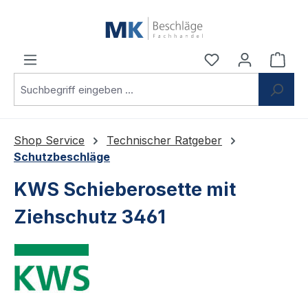
Zum Hauptinhalt springen
Du hast 0 Produ
Ware
Shop Service
Technischer Ratgeber
Schutzbeschläge
KWS Schieberosette mit
Ziehschutz 3461