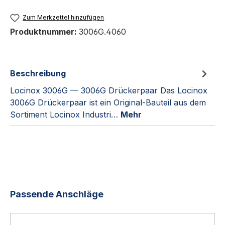
Zum Merkzettel hinzufügen
Produktnummer:
3006G.4060
Beschreibung
Locinox 3006G — 3006G Drückerpaar Das Locinox
3006G Drückerpaar ist ein Original-Bauteil aus dem
Sortiment Locinox Industri…
Mehr
Produktgalerie überspringen
Passende Anschläge