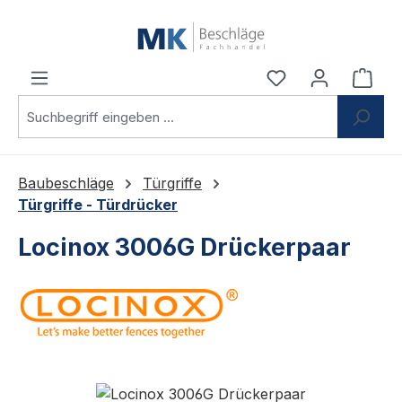
Zum Hauptinhalt springen
Du hast 0 Produ
Ware
Baubeschläge
Türgriffe
Türgriffe - Türdrücker
Locinox 3006G Drückerpaar
Bildergalerie überspringen