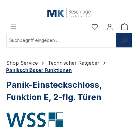
Zum Hauptinhalt springen
Du hast 0 Produ
Ware
Shop Service
Technischer Ratgeber
Panikschlösser Funktionen
Panik-Einsteckschloss,
Funktion E, 2-flg. Türen