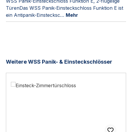
WSS Panik-Einsteckschloss Funktion E, 2-flügelige
TürenDas WSS Panik-Einsteckschloss Funktion E ist
ein Antipanik-Einstecksc…
Mehr
Produktgalerie überspringen
Weitere WSS Panik- & Einsteckschlösser