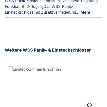
WSS Panik-Einsteckschloss mit Zusatzverriegelung
Funktion B, 2-flügeligDas WSS Panik-
Einsteckschloss mit Zusatzverriegelung…
Mehr
Produktgalerie überspringen
Weitere WSS Panik- & Einsteckschlösser