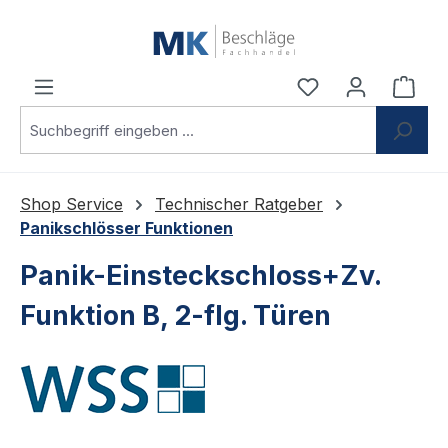
Zum Hauptinhalt springen
Du hast 0 Produ
Ware
Shop Service
Technischer Ratgeber
Panikschlösser Funktionen
Panik-Einsteckschloss+Zv.
Funktion B, 2-flg. Türen