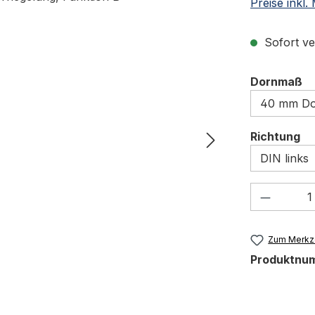
Preise inkl
Sofort ve
a
Dornmaß
au
Richtung
Produkt
Zum Merkze
Produktnu