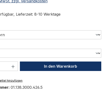
. MwSt. zzgl. Versandkosten
rfügbar, Lieferzeit: 8-10 Werktage
uswählen
swählen
 Anzahl: Gib den gewünschten Wert ein 
In den Warenkorb
ttel hinzufügen
mmer:
01.138.3000.426.5