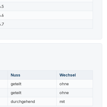
6.5
6.6
6.7
Nuss
Wechsel
geteilt
ohne
geteilt
ohne
durchgehend
mit