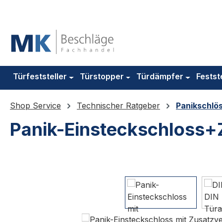
m Hauptinhalt springen
Zur Suche springen
Zur Hauptnavigation springen
Türfeststeller
Türstopper
Türdämpfer
Festst
Shop Service
Technischer Ratgeber
Panikschlö
Panik-Einsteckschloss+Z
Bildergalerie überspringen