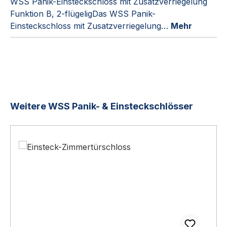
WSS Panik-Einsteckschloss mit Zusatzverriegelung
Funktion B, 2-flügeligDas WSS Panik-
Einsteckschloss mit Zusatzverriegelung…
Mehr
Produktgalerie überspringen
Weitere WSS Panik- & Einsteckschlösser