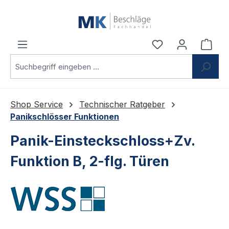
Zum Hauptinhalt springen
Du hast 0 Produ
Ware
Shop Service
Technischer Ratgeber
Panikschlösser Funktionen
Panik-Einsteckschloss+Zv.
Funktion B, 2-flg. Türen