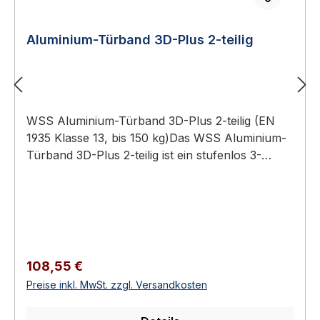
Aluminium-Türband 3D-Plus 2-teilig
WSS Aluminium-Türband 3D-Plus 2-teilig (EN
1935 Klasse 13, bis 150 kg)Das WSS Aluminium-
Türband 3D-Plus 2-teilig ist ein stufenlos 3-
dimensional verstellbares Aufschraub-Türband
für Aluminium- und Objekttüren bis 150 kg,
geprüft nach DIN EN 1935 Klasse 13.3-
dimensional verstellbar bei eingehängter Tür
(seitlich, Höhe, Andruck)Tragkraft bis 150 kg (2
Bänder), EN 1935 Klasse 13Verstellbereiche:
Regulärer Preis:
108,55 €
seitlich +2/−3 mm, Höhe ±2,75 mm, Andruck
Preise inkl. MwSt. zzgl. Versandkosten
±0,75 mmDIN rechts / DIN links verwendbar,
schraubbar, wartungsfreiAchsabstand