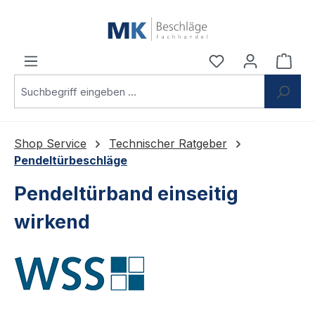
Zum Hauptinhalt springen
Du hast 0 Produ
Ware
Shop Service
Technischer Ratgeber
Pendeltürbeschläge
Pendeltürband einseitig
wirkend