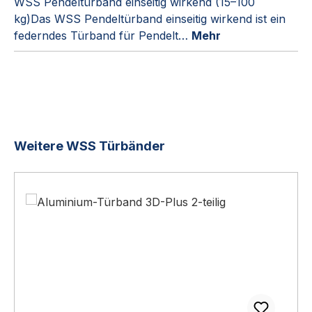
WSS Pendeltürband einseitig wirkend (15–100
kg)Das WSS Pendeltürband einseitig wirkend ist ein
federndes Türband für Pendelt…
Mehr
Produktgalerie überspringen
Weitere WSS Türbänder