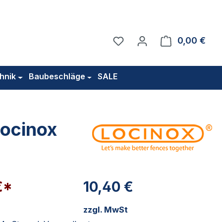
Du hast 0 Produkte auf 
0,00 €
Ware
hnik
Baubeschläge
SALE
ocinox
€*
10,40 €
zzgl. MwSt