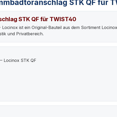
mmbadtoranschlag STK QF für T
chlag STK QF für TWIST40
inox ist ein Original-Bauteil aus dem Sortiment Locinox
tik und Privatbereich.
— Locinox STK QF