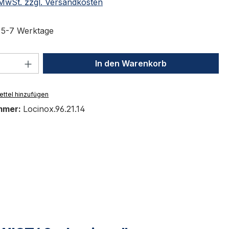
. MwSt. zzgl. Versandkosten
t 5-7 Werktage
 Anzahl: Gib den gewünschten Wert ein 
In den Warenkorb
ttel hinzufügen
mmer:
Locinox.96.21.14