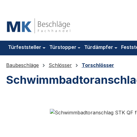
m Hauptinhalt springen
Zur Suche springen
Zur Hauptnavigation springen
Türfeststeller
Türstopper
Türdämpfer
Festst
Baubeschläge
Schlösser
Torschlösser
Schwimmbadtoranschlag
Bildergalerie überspringen