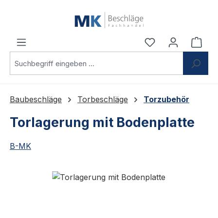
Zum Hauptinhalt springen
Du hast 0 Produ
Ware
Baubeschläge
Torbeschläge
Torzubehör
Torlagerung mit Bodenplatte
B-MK
Bildergalerie überspringen