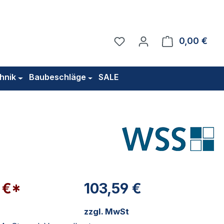
Du hast 0 Produkte auf 
0,00 €
Ware
hnik
Baubeschläge
SALE
 €*
103,59 €
zzgl. MwSt