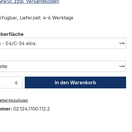
. MwSt. zzgl. Versandkosten
rfügbar, Lieferzeit: 4-6 Werktage
auswählen
Oberfläche
swählen
 Anzahl: Gib den gewünschten Wert ein 
In den Warenkorb
ttel hinzufügen
mmer:
02.124.1100.112.2