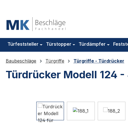
m Hauptinhalt springen
Zur Suche springen
Zur Hauptnavigation springen
Türfeststeller
Türstopper
Türdämpfer
Festst
Baubeschläge
Türgriffe
Türgriffe - Türdrücker
Türdrücker Modell 124 -
Bildergalerie überspringen