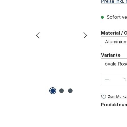
Preise inkl
Sofort ve
Material / 
au
Variante
Produkt
Zum Merkze
Produktnu