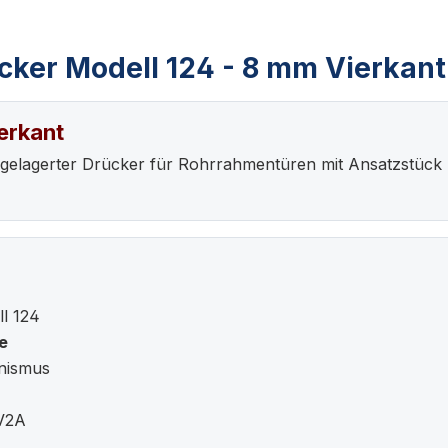
cker Modell 124 - 8 mm Vierkant
erkant
r gelagerter Drücker für Rohrrahmentüren mit Ansatzstück
l 124
e
nismus
 V2A