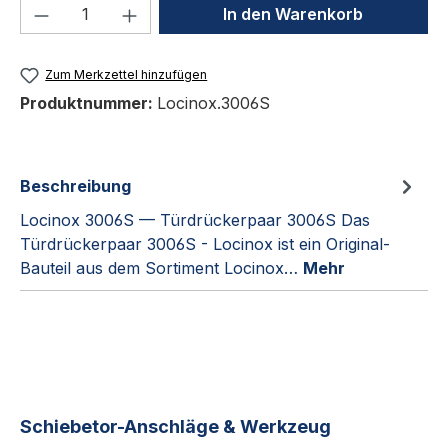
Produkt Anzahl: Gib den gewünschten We
In den Warenkorb
Zum Merkzettel hinzufügen
Produktnummer:
Locinox.3006S
Beschreibung
Locinox 3006S — Türdrückerpaar 3006S Das
Türdrückerpaar 3006S - Locinox ist ein Original-
Bauteil aus dem Sortiment Locinox…
Mehr
Produktgalerie überspringen
Schiebetor-Anschläge & Werkzeug