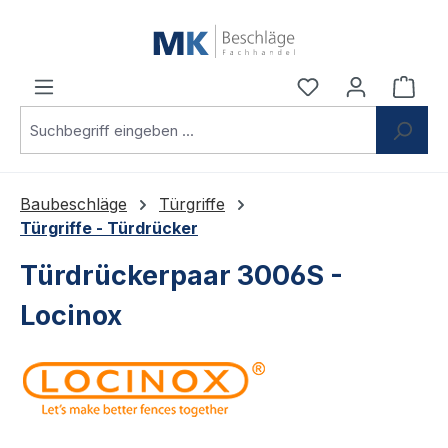
Zum Hauptinhalt springen
Du hast 0 Produ
Ware
Baubeschläge
Türgriffe
Türgriffe - Türdrücker
Türdrückerpaar 3006S -
Locinox