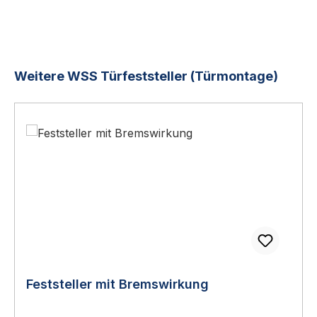
Produktgalerie überspringen
Weitere WSS Türfeststeller (Türmontage)
Feststeller mit Bremswirkung