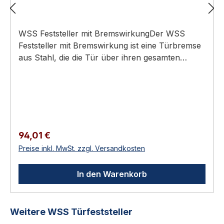
WSS Feststeller mit BremswirkungDer WSS
Feststeller mit Bremswirkung ist eine Türbremse
aus Stahl, die die Tür über ihren gesamten
Öffnungsbereich bis 125° in jeder Stellung hält
und deren Bremskraft sich stufenlos per
Rändelschraube einstellen lässt.Türbremse mit
einstellbarer Bremskraft
(Rändelschraube)Türgewicht bis 100 kgHub 200
mm, Öffnung bis 125°Für maximale Türgröße
Regulärer Preis:
94,01 €
1200 x 2200 mmStahl, galvanisch
Preise inkl. MwSt. zzgl. Versandkosten
verzinktTechnische DatenSpezifikation und
WerkstoffBauartFeststeller / Türbremse mit
In den Warenkorb
BremswirkungTürgewichtbis 100 kgHub200
mmÖffnungswinkelbis 125°, in jeder Stellung
gehaltenmax. Türgröße1200 x 2200
Produktgalerie überspringen
Weitere WSS Türfeststeller
mmMaterialStahl, galvanisch