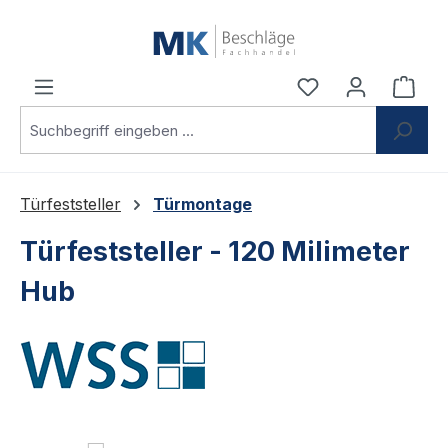
Zum Hauptinhalt springen
Du hast 0 Produ
Ware
Türfeststeller
Türmontage
Türfeststeller - 120 Milimeter
Hub
Bildergalerie überspringen