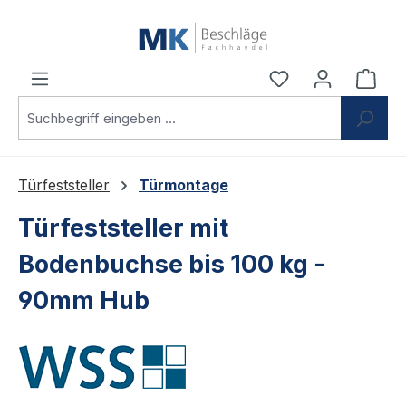
Zum Hauptinhalt springen
Du hast 0 Produ
Ware
Türfeststeller
Türmontage
Türfeststeller mit
Bodenbuchse bis 100 kg -
90mm Hub