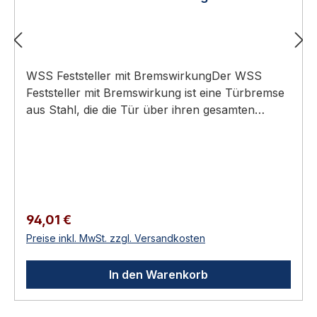
WSS Feststeller mit BremswirkungDer WSS
Feststeller mit Bremswirkung ist eine Türbremse
aus Stahl, die die Tür über ihren gesamten
Öffnungsbereich bis 125° in jeder Stellung hält
und deren Bremskraft sich stufenlos per
Rändelschraube einstellen lässt.Türbremse mit
einstellbarer Bremskraft
(Rändelschraube)Türgewicht bis 100 kgHub 200
mm, Öffnung bis 125°Für maximale Türgröße
Regulärer Preis:
94,01 €
1200 x 2200 mmStahl, galvanisch
Preise inkl. MwSt. zzgl. Versandkosten
verzinktTechnische DatenSpezifikation und
WerkstoffBauartFeststeller / Türbremse mit
In den Warenkorb
BremswirkungTürgewichtbis 100 kgHub200
mmÖffnungswinkelbis 125°, in jeder Stellung
gehaltenmax. Türgröße1200 x 2200