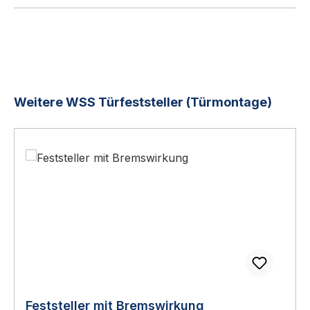
Produktgalerie überspringen
Weitere WSS Türfeststeller (Türmontage)
Feststeller mit Bremswirkung