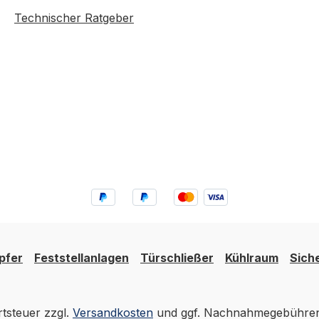
sern
mit Einsteckschlössern
Technischer Ratgeber
nach DIN 18251 Erhältlich
S
in 6 Ausführungen KWS
tte
5315 - 5316 - 5317
Handgriff gekröpft
em
Türgriffe und Türdrücker
—
aus dem KWS-Programm
— Standardgriffe,
 Knäufe
Drückersätze und Knäufe
für Schloss- und
Wohn-,
Standardtüren in Wohn-,
ereich.
Büro- und Objektbereich.
 8 mm
Standard-Vierkant 8 mm
ormen
für alle DIN-konformen
Einsteckschlösser.
pfer
Feststellanlagen
Türschließer
Kühlraum
Sich
Technische Daten
MaterialAluminium
ndard)
Vierkant8 mm (Standard)
rtsteuer zzgl.
Versandkosten
und ggf. Nachnahmegebühren,