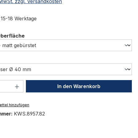
. MwSt. zzgl. Versandkosten
t 15-18 Werktage
auswählen
Oberfläche
swählen
 Anzahl: Gib den gewünschten Wert ein 
In den Warenkorb
ttel hinzufügen
mmer:
KWS.8957.82