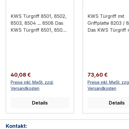
KWS Türgriff 8501, 8502,
KWS Türgriff mit
8503, 8504 ... 8508 Das
Griffplatte 8203 / 
KWS Türgriff 8501, 8502,
Das KWS Türgriff 
8503, 8504 ... 8508 ist ein
Griffplatte 8203 / 8
Original-Bauteil aus dem
ein Original-Bautei
Sortiment KWS
dem Sortiment K
Baubeschläge
Baubeschläge
(Türtechnik).
(Türtechnik).
Anwendungsbereich:
Anwendungsbereic
Regulärer Preis:
Regulärer Preis:
40,08 €
73,60 €
Hochwertiger Türbau in
Hochwertiger Türb
Preise inkl. MwSt. zzgl.
Preise inkl. MwSt. zzgl
Privat-, Gewerbe- und
Privat-, Gewerbe-
Versandkosten
Versandkosten
öffentlichen Bauten.
öffentlichen Baute
Türgriff / Türdrücker mit 8
Türgriff / Türdrück
Details
Details
mm Vierkant Aluminium,
mm Vierkant Aluminium,
Edelstahl oder Messing
Edelstahl oder Mes
Wohn-, Büro- und
Wohn-, Büro- und
Kontakt:
Objektbereich Kompatibel
Objektbereich Kompatibel