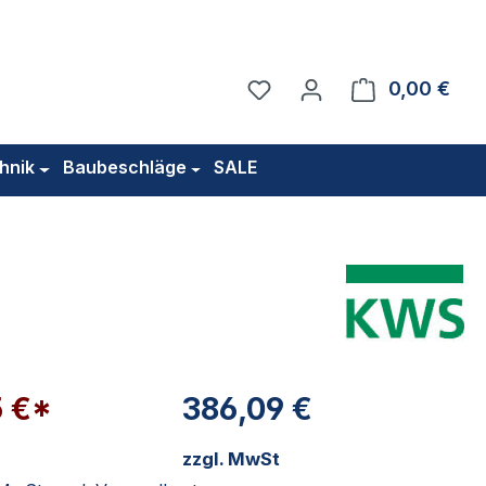
Du hast 0 Produkte auf 
0,00 €
Ware
hnik
Baubeschläge
SALE
5 €*
386,09 €
zzgl. MwSt