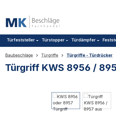
m Hauptinhalt springen
Zur Suche springen
Zur Hauptnavigation springen
Türfeststeller
Türstopper
Türdämpfer
Festst
Baubeschläge
Türgriffe
Türgriffe - Türdrücker
Türgriff KWS 8956 / 895
Bildergalerie überspringen