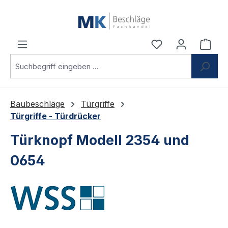
Zum Hauptinhalt springen
Du hast 0 Produ
Ware
Baubeschläge
Türgriffe
Türgriffe - Türdrücker
Türknopf Modell 2354 und
0654