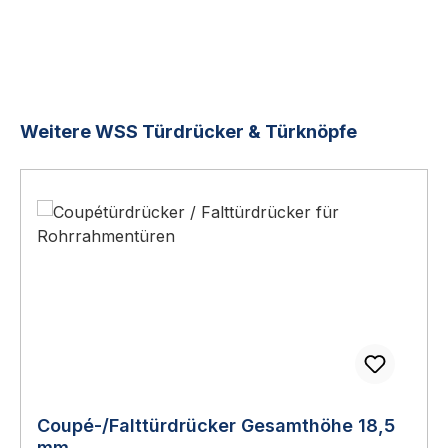
Produktgalerie überspringen
Weitere WSS Türdrücker & Türknöpfe
Coupé-/Falttürdrücker Gesamthöhe 18,5
mm