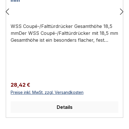
WSS Coupé-/Falttürdrücker Gesamthöhe 18,5
mmDer WSS Coupé-/Falttürdrücker mit 18,5 mm
Gesamthöhe ist ein besonders flacher, fest
drehbar gelagerter Drücker mit 8-mm-Vierkant
und rechteckiger Rosette für Rohrrahmen-,
Coupé- und Falttüren.Gesamthöhe nur 18,5 mm
– besonders flache Bauform8 mm
VierkantlochMit rechteckiger RosetteFest
drehbar gelagertFür Coupé-, Falt- und
Regulärer Preis:
28,42 €
RohrrahmentürenAluminium (3
Preise inkl. MwSt. zzgl. Versandkosten
Oberflächen)Technische DatenSpezifikation und
WerkstoffBauformCoupé-/FalttürdrückerGesamt
Details
höhe18,5 mmVierkant8
mmRosetterechteckigLagerungfest drehbar
gelagertEinsatzRohrrahmen-, Coupé- und