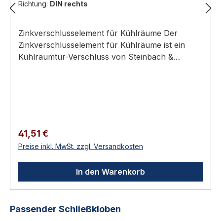
Richtung:
DIN rechts
Zinkverschlusselement für Kühlräume Der
Zinkverschlusselement für Kühlräume ist ein
Kühlraumtür-Verschluss von Steinbach &
Vollmann (STUV). mit Kunststoffrolle Material:
Zink-DruckgussOberfläche: EPS beschichtet
grau RAL 7038Verwendung für: Kühl- und
TiefkühlraumtürDIN: Rechts und/oder
LinksHöhe: 59,0 mm Technische Daten
Gewicht0.282 kgDINRechts und/oder
Regulärer Preis:
41,51 €
LinksOberflächeEPS beschichtet grau RAL
Preise inkl. MwSt. zzgl. Versandkosten
7038FarbegrauMaterialZink-DruckgussHöhe59,0
mmVerwendung fürKühl- und Tiefkühlraumtür
In den Warenkorb
Anwendung Einsatzbereich und Normen-
Kontext Türen begehbarer Kühl- und
Tiefkühlräume in Gastronomie, Großküche,
Produktgalerie überspringen
Passender Schließkloben
Lebensmittelhandel und Industrie. Begehbare