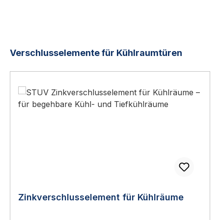
Produktgalerie überspringen
Verschlusselemente für Kühlraumtüren
Zinkverschlusselement für Kühlräume