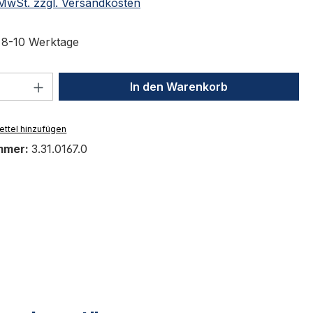
. MwSt. zzgl. Versandkosten
t 8-10 Werktage
 Anzahl: Gib den gewünschten Wert ein 
In den Warenkorb
ttel hinzufügen
mmer:
3.31.0167.0