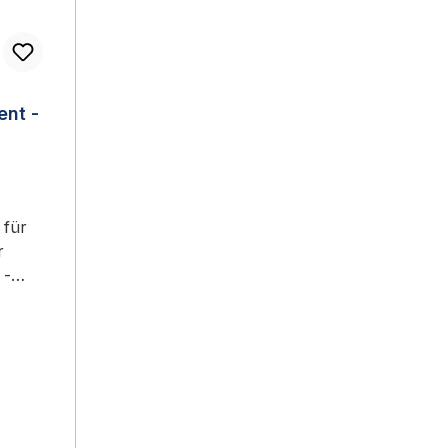
ent -
 für
 -
ein
il von
ann
e.
 mit