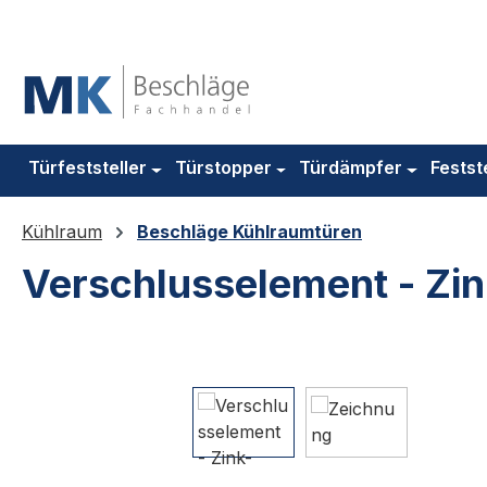
m Hauptinhalt springen
Zur Suche springen
Zur Hauptnavigation springen
Türfeststeller
Türstopper
Türdämpfer
Festst
Kühlraum
Beschläge Kühlraumtüren
Verschlusselement - Zi
Bildergalerie überspringen