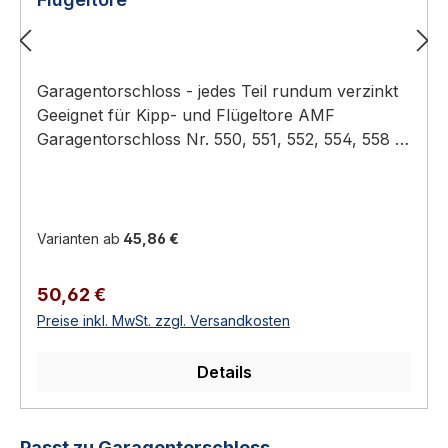
Garagentorschloss - jedes Teil rundum verzinkt
Geeignet für Kipp- und Flügeltore AMF
Garagentorschloss Nr. 550, 551, 552, 554, 558 -
jedes Teil rundum verzinkt, Stangenausschluss
nach oben und unten mit 9 mm Nuss. AMF
16675 : Basquillverschluss, ohne
Abschließvorrichtung Eigenschaften AMF 16501 :
Varianten ab
45,86 €
gerichtet für Rundzylinder, innen mit
Auslöseknopf, automatisch schließendAMF
Regulärer Preis:
50,62 €
16550 : gerichtet für Profilzylinder, innen mit
Preise inkl. MwSt. zzgl. Versandkosten
Auslöseknopf, automatisch schließendAMF
16568 : gerichtet für Profilzylinder, ohne
Details
Auslöseknopf, automatisch schließendAMF
16345 : gerichtet für Profilzylinder, innen mit
Auslöseknopf, nicht automatisch schließend
Produktgalerie überspringen
Passt zu Garagentorschloss