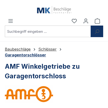
Zum Hauptinhalt springen
Du hast 0 Produ
Ware
Baubeschläge
Schlösser
Garagentorschlösser
AMF Winkelgetriebe zu
Garagentorschloss