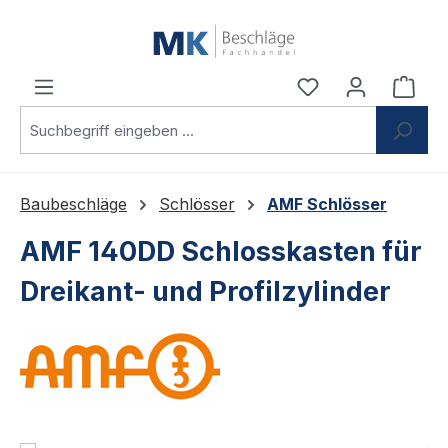
Zum Hauptinhalt springen
Du hast 0 Produ
Ware
Baubeschläge
Schlösser
AMF Schlösser
AMF 140DD Schlosskasten für
Dreikant- und Profilzylinder
Bildergalerie überspringen