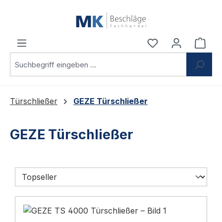
Zum Hauptinhalt springen
Du hast 0 Produ
Ware
Türschließer
GEZE Türschließer
GEZE Türschließer