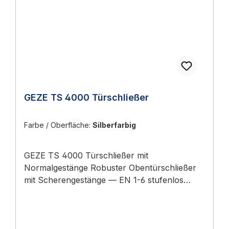
GEZE TS 4000 Türschließer
Farbe / Oberfläche:
Silberfarbig
GEZE TS 4000 Türschließer mit
Normalgestänge Robuster Obentürschließer
mit Scherengestänge — EN 1-6 stufenlos
einstellbar, für einflügelige Türen bis 1400 mm
Flügelbreite. Für schwere und stark
frequentierte Türen. Das GEZE TS 4000