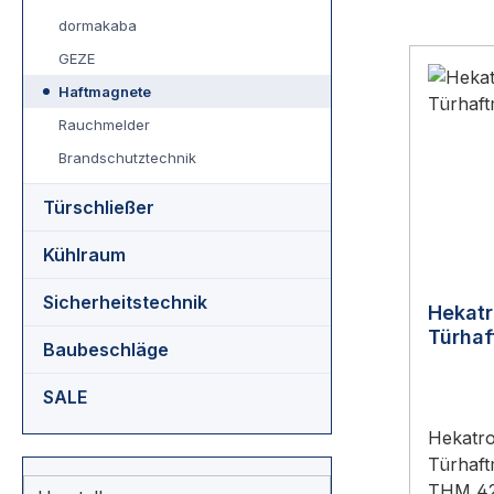
dormakaba
GEZE
Haftmagnete
Rauchmelder
Brandschutztechnik
Türschließer
Kühlraum
Sicherheitstechnik
Hekat
Türha
Baubeschläge
SALE
Hekatr
Türhaf
THM 425