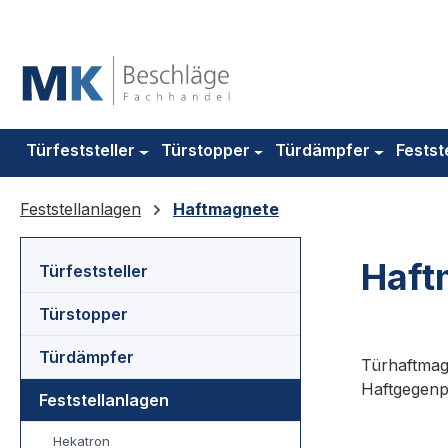
m Hauptinhalt springen
Zur Suche springen
Zur Hauptnavigation springen
Türfeststeller
Türstopper
Türdämpfer
Festst
Feststellanlagen
Haftmagnete
Haft
Türfeststeller
Türstopper
Türdämpfer
Türhaftmag
Haftgegenp
Feststellanlagen
Hekatron