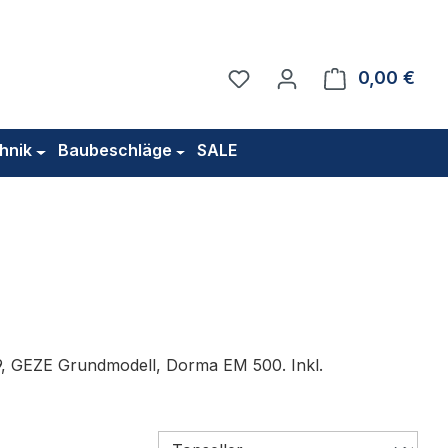
Du hast 0 Produkte auf 
0,00 €
Ware
hnik
Baubeschläge
SALE
9, GEZE Grundmodell, Dorma EM 500. Inkl.