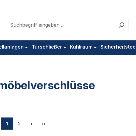
ellanlagen
Türschließer
Kühlraum
Sicherheitstec
möbelverschlüsse
Seite
Seite
1
2