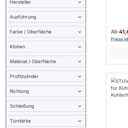
automat
Hersteller
von Fer
Kühlmöb
Ausführung
Türkante. Einschliesslic
(auch s
Regulär
Ab
41,
Farbe / Oberfläche
lieferb
Preise in
Kantenv
Kloben
TürenLi
verwen
Material / Oberfläche
Türkant
Hochgla
Profilzylinder
aus Ko
zwisch
104 mm Technische Da
Richtung
Spezifi
Produk
Schließung
(Kühlmö
verchr
Türstärke
mmHerst