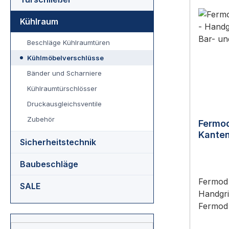
Kühlraum
Beschläge Kühlraumtüren
Kühlmöbelverschlüsse
Bänder und Scharniere
Kühlraumtürschlösser
Druckausgleichsventile
Zubehör
Fermo
Kanten
Sicherheitstechnik
Handgr
Baubeschläge
Fermod 
SALE
Handgrif
Fermod 
Handgri