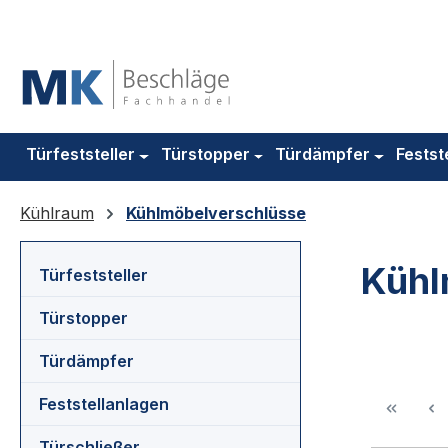
m Hauptinhalt springen
Zur Suche springen
Zur Hauptnavigation springen
Türfeststeller
Türstopper
Türdämpfer
Festst
Kühlraum
Kühlmöbelverschlüsse
Kühl
Türfeststeller
Türstopper
Türdämpfer
Feststellanlagen
Türschließer