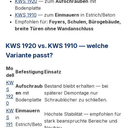
KWS 1920
— zum
Aufschrauben
mit
einbrennlackiert200 mm
Bodenplatte
KWS.1920.02.X250silberfarbig
KWS 1910
— zum
Einmauern
in Estrich/Beton
einbrennlackiert250 mm
Empfohlen für:
Foyers, Schulen, Bürogebäude,
KWS.1920.02.X300silberfarbig
breite Türen ohne Wandanschluss
einbrennlackiert300 mm
KWS.1920.82.X150Edelstahl - matt
gebürstet150 mm KWS.1920.82.X200Edelstahl
KWS 1920 vs. KWS 1910 — welche
- matt gebürstet200 mm
Variante passt?
KWS.1920.82.X250Edelstahl - matt
gebürstet250 mm KWS.1920.82.X300Edelstahl
Mo
- matt gebürstet300 mm Weitere Oberflächen
Befestigung
Einsatz
dell
(Sonderfarben, Pulverbeschichtung) sind
KW
beim Hersteller auf Anfrage erhältlich.
Aufschraub
Bestand bleibt erhalten — bei
S
Montage Den Pfosten am gewünschten
en
mit
späterer Demontage nur
192
Feststellpunkt, der größtmöglichen Abstand
Bodenplatte
Schraublöcher zu schließen.
0
zum Türband haben soll, mit drei Schrauben
KW
Einmauern
auf dem Boden befestigen.Den Rollenkloben
Höchste Stabilität — empfohlen für
S
in
an entsprechender Stelle an der Tür
stark beanspruchte Bereiche und
191
Estrich/Beto
befestigen.Bei KWS 1921.. kann der
Neubau.