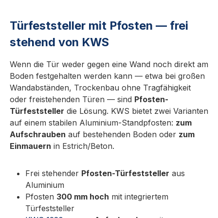
Komplettes Pfosten-System mit integriertem
Türfeststeller oder Türpuffer von KWS. Wird
Türfeststeller mit Pfosten — frei
im Boden verankert oder aufgeschraubt und
ersetzt damit die separate Wandmontage. Ideal
stehend von KWS
für freistehende Türen, Glas-Bautrennungen
oder den Außenbereich.Standard-Höhe 300
Wenn die Tür weder gegen eine Wand noch direkt am
mm, Aluminium oder Edelstahl-Rostfrei je
Boden festgehalten werden kann — etwa bei großen
nach Ausführung. Technische Daten Max.
Wandabständen, Trockenbau ohne Tragfähigkeit
Türgewicht100 kg MaterialAluminium,
oder freistehenden Türen — sind
Pfosten-
Edelstahl-Rostfrei Höhe300 mm Standard
Türfeststeller
die Lösung. KWS bietet zwei Varianten
(siehe Produktname) FunktionPfosten +
auf einem stabilen Aluminium-Standpfosten:
zum
integrierter Türfeststeller / -puffer
Aufschrauben
auf bestehenden Boden oder
zum
MontageAufschrauben oder Einmauern
Einmauern
in Estrich/Beton.
Ausführungen im Überblick Erhältlich in 8
Ausführungen: Artikel-Nr.Material /
Frei stehender
Pfosten-Türfeststeller
aus
OberflächeMaß X
Aluminium
KWS.1920.02.X150silberfarbig
Pfosten
300 mm hoch
mit integriertem
einbrennlackiert150 mm
Türfeststeller
KWS.1920.02.X200silberfarbig