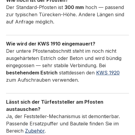
Wie hoch ist der Pfosten?
Türfeststellern – wartungsfreie Komponenten
Der Standard-Pfosten ist
in DIN-Standardmaßen. Häufige Fragen Wann
300 mm
hoch — passend
zur typischen Türecken-Höhe. Andere Längen sind
brauche ich einen Pfosten?Bei freistehenden
auf Anfrage möglich.
Türen ohne nahe Wand, bei Glas-Trennungen
oder im Außenbereich, wenn ein
Wand-/Bodenfeststeller keinen sicheren
Anschlag bietet. Welche Oberflächen-
Wie wird der KWS 1910 eingemauert?
Ausführung soll ich wählen?Für
Der untere Pfostenabschnitt steht im noch nicht
Standardanwendungen reichen lackierte
ausgehärteten Estrich oder Beton und wird bündig
Aluminium-Ausführungen. Bei höheren
eingegossen — sehr stabile Verbindung. Bei
Anforderungen an Optik und
bestehendem Estrich
stattdessen den
KWS 1920
Korrosionsschutz wählen Sie eloxiertes
zum Aufschrauben verwenden.
Aluminium oder Vollausführung in Edelstahl-
Rostfrei (für hygienisch sensible oder
anspruchsvolle Bereiche). Sind
Lässt sich der Türfeststeller am Pfosten
Befestigungsmaterialien im Lieferumfang?
austauschen?
Schrauben und Dübel sind in der Regel nicht
Ja, der Feststeller-Mechanismus ist demontierbar.
im Lieferumfang enthalten und je nach
Passende Ersatzpuffer und Bauteile finden Sie im
Untergrund (Beton, Mauerwerk, Holz,
Bereich
Zubehör
.