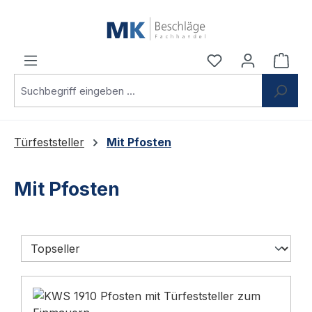
Zum Hauptinhalt springen
Du hast 0 Produ
Ware
Türfeststeller
Mit Pfosten
Mit Pfosten