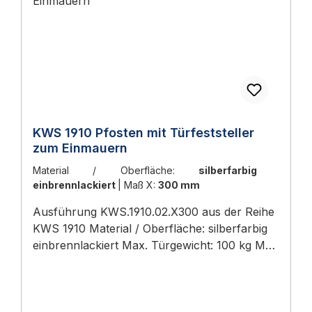
KWS 1910 Pfosten mit Türfeststeller
zum Einmauern
Material / Oberfläche:
silberfarbig
einbrennlackiert
|
Maß X:
300 mm
Ausführung KWS.1910.02.X300 aus der Reihe
KWS 1910 Material / Oberfläche: silberfarbig
einbrennlackiert Max. Türgewicht: 100 kg Maß
X: 300 mm Material: Aluminium (lackiert)
Funktion identisch zum Hauptprodukt
KWS 1910 KWS.1910.02.X300 — silberfarbig