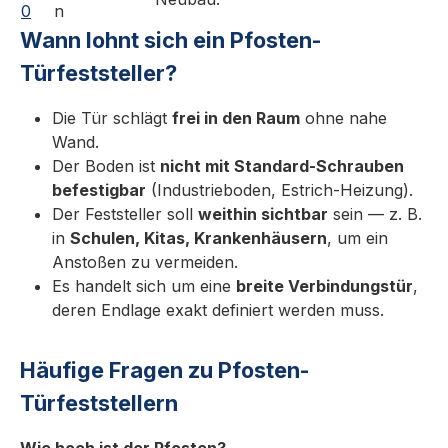
0
n
Türfeststeller KWS 1095.. nach rechts und
Wann lohnt sich ein Pfosten-
links bis 10 Grad stufenlos eingestellt werden.
Lieferumfang 1× Pfosten mit integriertem
Türfeststeller?
Feststeller/Puffer Befestigungsmaterial bei
Aufschraubvarianten Schrauben, Dübel und
Die Tür schlägt
frei in den Raum
ohne nahe
sonstiges Befestigungsmaterial sind nicht im
Wand.
Lieferumfang enthalten und je nach
Der Boden ist
nicht mit Standard-Schrauben
Untergrund auszuwählen. Anwendung
befestigbar
(Industrieboden, Estrich-Heizung).
Einsatzbereich und Normen-Kontext
Der Feststeller soll
weithin sichtbar
sein — z. B.
Anwendungsbereich: Hochwertiger Türbau in
in
Schulen, Kitas, Krankenhäusern
, um ein
Privat-, Gewerbe- und öffentlichen Bauten.
Anstoßen zu vermeiden.
KWS-Baubeschläge sind Original-Türtechnik
Es handelt sich um eine
breite Verbindungstür
,
aus Deutschland (V2A-Edelstahl matt
deren Endlage exakt definiert werden muss.
gebürstet oder Aluminium eloxiert) und
werden in Wohnungseingangs-, Büro-, Hotel-
Häufige Fragen zu Pfosten-
und Sanitärbereichen eingesetzt. Eingesetzt im
Türfeststellern
Sortiment von MK-Beschlaege als Ergänzung
zu Türschließern nach DIN EN 1154 und