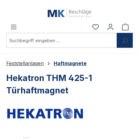
Zum Hauptinhalt springen
Du hast 0 Produ
Ware
Feststellanlagen
Haftmagnete
Hekatron THM 425-1
Türhaftmagnet
Bildergalerie überspringen