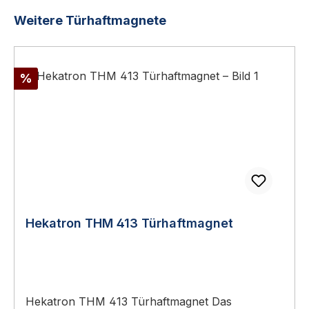
Produktgalerie überspringen
Weitere Türhaftmagnete
Rabatt
%
Hekatron THM 413 Türhaftmagnet
Hekatron THM 413 Türhaftmagnet Das