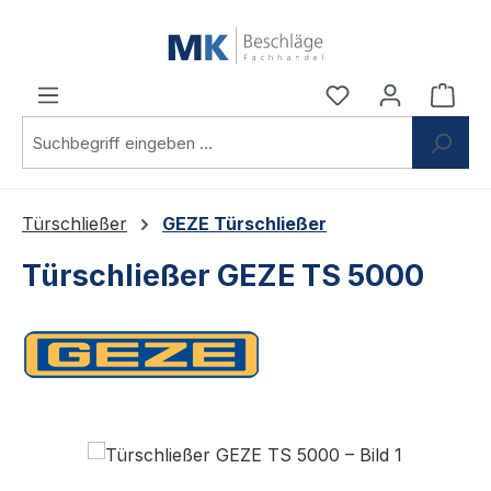
Zum Hauptinhalt springen
Du hast 0 Produ
Ware
Türschließer
GEZE Türschließer
Türschließer GEZE TS 5000
Bildergalerie überspringen