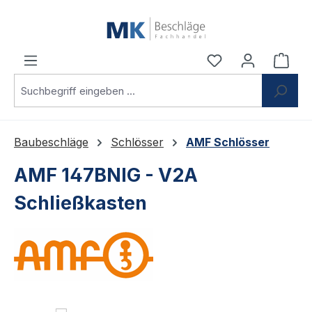
Zum Hauptinhalt springen
Du hast 0 Produ
Ware
Baubeschläge
Schlösser
AMF Schlösser
AMF 147BNIG - V2A
Schließkasten