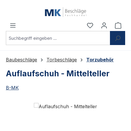
Zum Hauptinhalt springen
Du hast 0 Produ
Ware
Baubeschläge
Torbeschläge
Torzubehör
Auflaufschuh - Mittelteller
B-MK
Bildergalerie überspringen