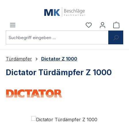
Zum Hauptinhalt springen
Du hast 0 Produ
Ware
Türdämpfer
Dictator Z 1000
Dictator Türdämpfer Z 1000
Bildergalerie überspringen