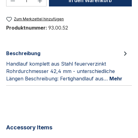
In den Warenkorb
Zum Merkzettel hinzufügen
Produktnummer:
93.00.52
Beschreibung
Handlauf komplett aus Stahl feuerverzinkt
Rohrdurchmesser 42,4 mm - unterschiedliche
Längen Beschreibung: Fertighandlauf aus…
Mehr
Produktgalerie überspringen
Accessory Items