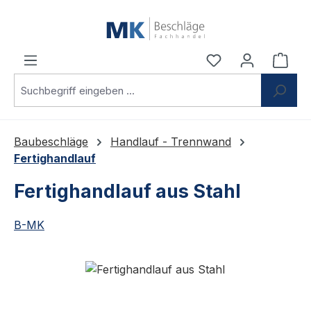
Zum Hauptinhalt springen
Du hast 0 Produ
Ware
Baubeschläge
Handlauf - Trennwand
Fertighandlauf
Fertighandlauf aus Stahl
B-MK
Bildergalerie überspringen