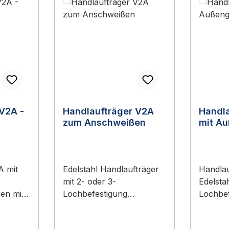
V2A -
Handlaufträger V2A
Handl
zum Anschweißen
mit A
e
A mit
Edelstahl Handlaufträger
Handlau
mit 2- oder 3-
Edelsta
en mit
Lochbefestigung
Lochbef
eben
Handlaufträger mit
Träger i
s
geradem Ansatz zum
Außeng