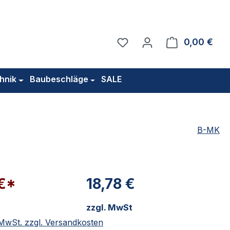
Du hast 0 Produkte auf 
0,00 €
Ware
hnik
Baubeschläge
SALE
B-MK
 €*
18,78 €
zzgl. MwSt
. MwSt. zzgl. Versandkosten