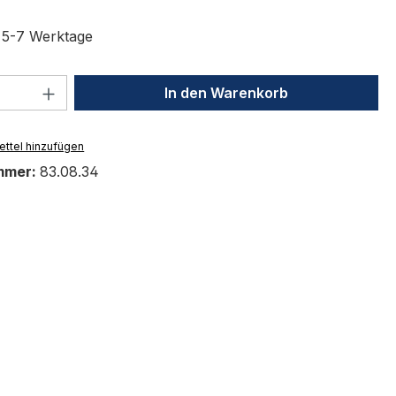
t 5-7 Werktage
 Anzahl: Gib den gewünschten Wert ein 
In den Warenkorb
ttel hinzufügen
mmer:
83.08.34