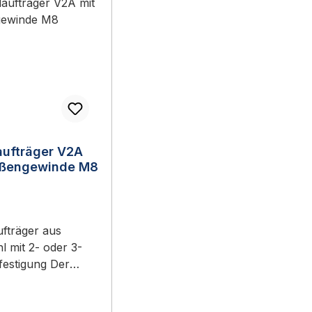
aufträger V2A
ußengewinde M8
fträger aus
hl mit 2- oder 3-
estigung Der
st mit
ewinde M8