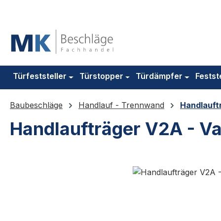
m Hauptinhalt springen
Zur Suche springen
Zur Hauptnavigation springen
Türfeststeller
Türstopper
Türdämpfer
Festst
Baubeschläge
Handlauf - Trennwand
Handlauft
Handlaufträger V2A - Va
Bildergalerie überspringen