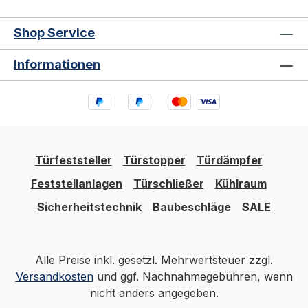
Außengewinde M8 Lieferumfang 1 Stück
Handlaufträger V2A mit Außengewinde M8 📖
Shop Service
Ratgeber zum Thema Sie finden im Handlauf-
Trennwand Ratgeber 2026 eine ausführliche
Informationen
Anleitung mit Normen, Auswahlhilfen und
Wartungs-Tipps.
Türfeststeller
Türstopper
Türdämpfer
Feststellanlagen
Türschließer
Kühlraum
Sicherheitstechnik
Baubeschläge
SALE
Alle Preise inkl. gesetzl. Mehrwertsteuer zzgl.
Versandkosten
und ggf. Nachnahmegebühren, wenn
nicht anders angegeben.