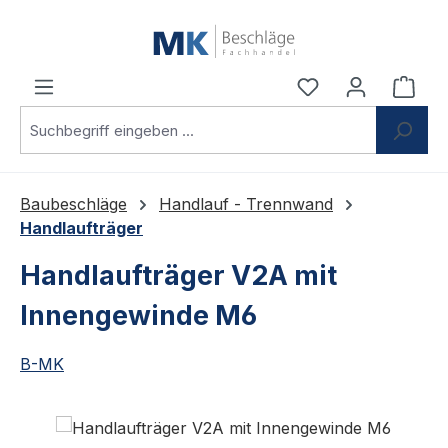
Zum Hauptinhalt springen
Du hast 0 Produ
Ware
Baubeschläge
Handlauf - Trennwand
Handlaufträger
Handlaufträger V2A mit
Innengewinde M6
B-MK
Bildergalerie überspringen