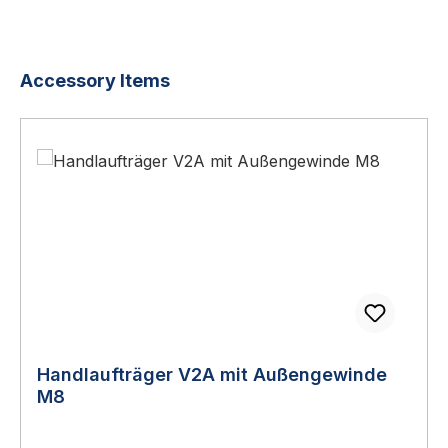
Produktgalerie überspringen
Accessory Items
Handlaufträger V2A mit Außengewinde
M8