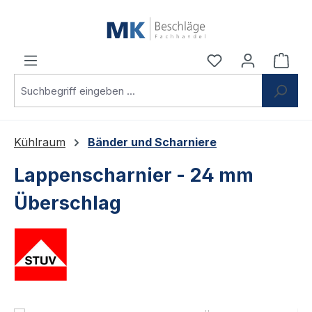
Zum Hauptinhalt springen
Du hast 0 Produ
Ware
Kühlraum
Bänder und Scharniere
Lappenscharnier - 24 mm
Überschlag
Bildergalerie überspringen