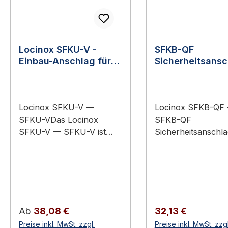
Locinox SFKU-V -
SFKB-QF
Einbau-Anschlag für
Sicherheitsansc
Einsteckschlösser mit
für FortyLock L
VERA-Codeschlössern
Locinox SFKU-V —
Locinox SFKB-QF
SFKU-VDas Locinox
SFKB-QF
SFKU-V — SFKU-V ist
Sicherheitsanschla
sicherheitsanschlag für
FortyLockDas Loc
die Kombination Locinox
SFKB-QF — SFKB
Einsteckschloss mit VERA-
Sicherheitsanschla
Codeschloss. Sichert die
FortyLock ist origin
Tor-Mechanik bei Aufprall
Sicherheitsanschla
und Sturz. Einbau-
das Locinox Forty
Regulärer Preis:
Regulärer Preis:
Ab
38,08 €
32,13 €
Anschlag für VERA-
Einsteckschloss. S
Preise inkl. MwSt. zzgl.
Preise inkl. MwSt. zzgl