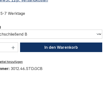
t 5-7 Werktage
auswählen
g
 Anzahl: Gib den gewünschten Wert ein 
In den Warenkorb
ttel hinzufügen
mmer:
3012.46.STD.GCB