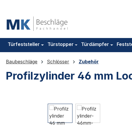
m Hauptinhalt springen
Zur Suche springen
Zur Hauptnavigation springen
Türfeststeller
Türstopper
Türdämpfer
Festst
Baubeschläge
Schlösser
Zubehör
Profilzylinder 46 mm Lo
Bildergalerie überspringen