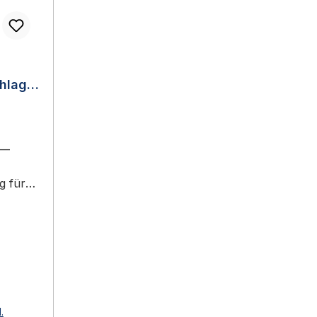
hlag
ocinox
 —
g für
inox
-QF
g für
al-
g für
Lock
chützt
.