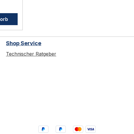
urch
korb
rheits-
RTYLOCK
QFMit
Shop Service
tPulver
Technischer Ratgeber
x-
 und
ocinox
lag
YLOCK.
n
.