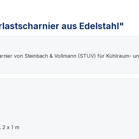
lastscharnier aus Edelstahl"
charnier von Steinbach & Vollmann (STUV) für Kühlraum- u
 2 x 1 m