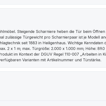
öbel. Steigende Scharniere heben die Tür beim Öffnen leich
ximal zulässige Türgewicht pro Scharnierpaar ist je Model
lagtechnik seit 1883 in Heiligenhaus. Wichtige Kenndaten di
 max. 2 x 1 m; max. Türgröße: 2.000 x 1.000 mm; Höhe: 89
Produkt im Kontext der DGUV Regel 110-007 „Arbeiten in K
e verfügbaren Varianten mit Artikelnummer und Türstärke.