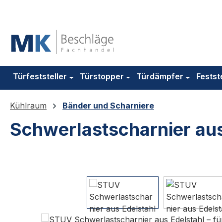
m Hauptinhalt springen
Zur Suche springen
Zur Hauptnavigation springen
Türfeststeller
Türstopper
Türdämpfer
Festst
Kühlraum
Bänder und Scharniere
Schwerlastscharnier aus
Bildergalerie überspringen