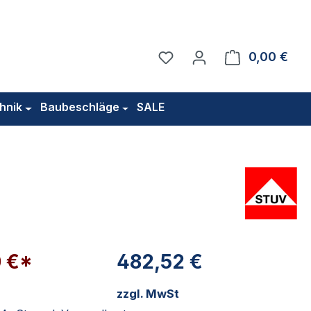
Du hast 0 Produkte auf 
0,00 €
Ware
hnik
Baubeschläge
SALE
0 €*
482,52 €
zzgl. MwSt