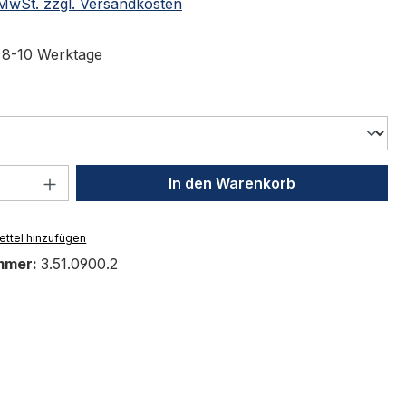
. MwSt. zzgl. Versandkosten
t 8-10 Werktage
swählen
 Anzahl: Gib den gewünschten Wert ein 
In den Warenkorb
ttel hinzufügen
mmer:
3.51.0900.2