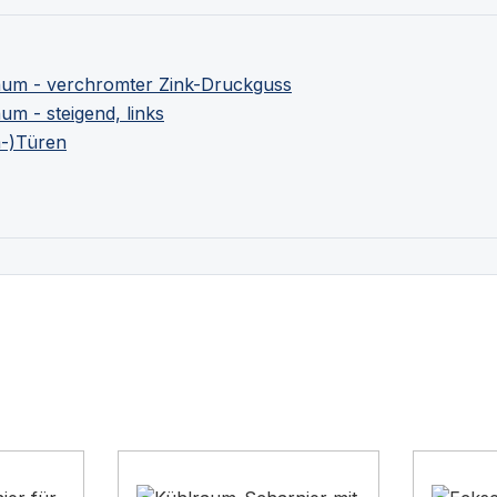
m - verchromter Zink-Druckguss
 - steigend, links
m-)Türen