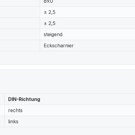
89.0
± 2,5
± 2,5
steigend
Eckscharnier
DIN-Richtung
rechts
links